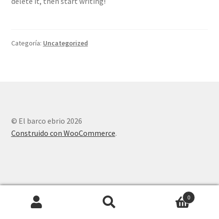
delete it, then start writing!
Categoría:
Uncategorized
© El barco ebrio 2026
Construido con WooCommerce
.
0
Search
Search