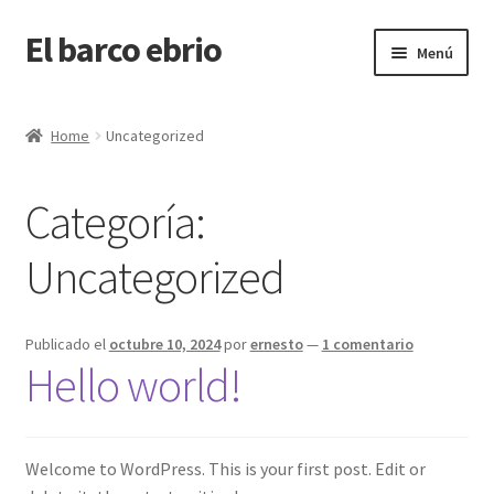
El barco ebrio
Ir
Ir
Menú
a
al
la
contenido
Inicio
navegación
Home
Uncategorized
Carrito
Categoría:
Finalizar compra
Uncategorized
Mi cuenta
Sample Page
Publicado el
octubre 10, 2024
por
ernesto
—
1 comentario
Hello world!
Tienda
Welcome to WordPress. This is your first post. Edit or